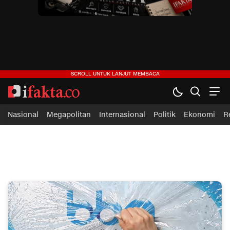
ifakta.co
#pastibenar
Nasional
Megapolitan
Internasional
Politik
Ekonomi
R