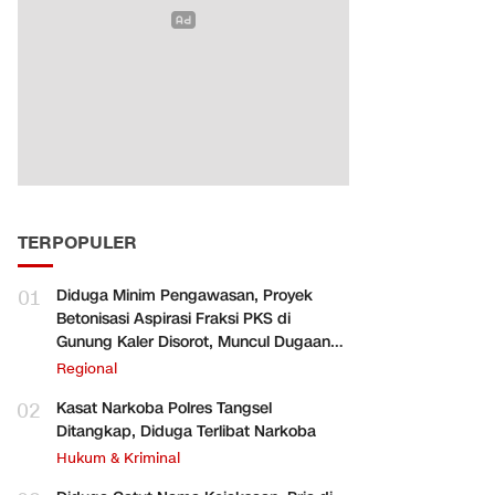
TERPOPULER
01
Diduga Minim Pengawasan, Proyek
Betonisasi Aspirasi Fraksi PKS di
Gunung Kaler Disorot, Muncul Dugaan
Pengurangan Volume
Regional
02
Kasat Narkoba Polres Tangsel
Ditangkap, Diduga Terlibat Narkoba
Hukum & Kriminal