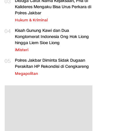
03
Diduga Catut Nama Kejaksaan, Pria di
Kalideres Mengaku Bisa Urus Perkara di
Polres Jakbar
Hukum & Kriminal
04
Kisah Gunung Kawi dan Dua
Konglomerat Indonesia Ong Hok Liong
hingga Liem Sioe Liong
iMisteri
05
Polres Jakbar Diminta Sidak Dugaan
Perakitan HP Rekondisi di Cengkareng
Megapolitan