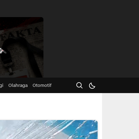
Advertisme
gi
Olahraga
Otomotif