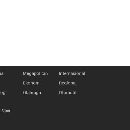
nal
Megapolitan
Internasional
Ekonomi
Regional
logi
Olahraga
Otomotif
 Siber