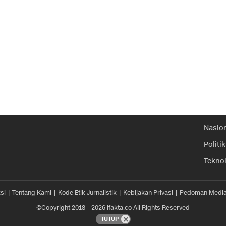
Nasio
Politik
Tekno
si
Tentang Kami
Kode Etik Jurnalistik
Kebijakan Privasi
Pedoman Media
©Copyright 2018 – 2026 ifakta.co All Rights Reserved
TUTUP