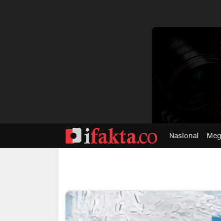
dvertisment
Nasional
Meg
ifakta.co
#pastibenar