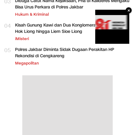
03
Diduga Catut Nama Kejaksaan, Pria di Kalideres Mengaku
Bisa Urus Perkara di Polres Jakbar
×
Hukum & Kriminal
04
Kisah Gunung Kawi dan Dua Konglomerat Indonesia Ong
Hok Liong hingga Liem Sioe Liong
iMisteri
05
Polres Jakbar Diminta Sidak Dugaan Perakitan HP
Rekondisi di Cengkareng
Megapolitan