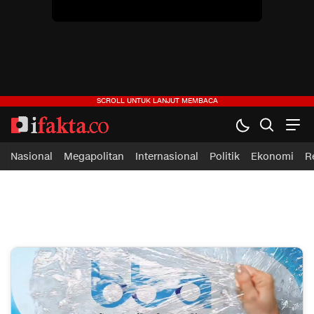
ifakta.co
#pastibenar
Nasional
Megapolitan
Internasional
Politik
Ekonomi
R