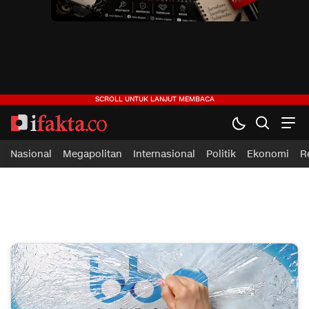
ifakta.co
#pastibenar
Nasional
Megapolitan
Internasional
Politik
Ekonomi
R