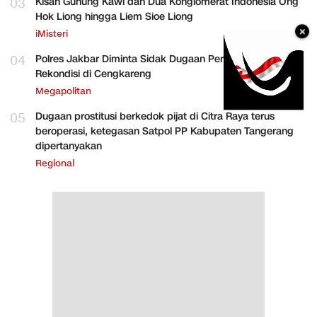
03
Kisah Gunung Kawi dan Dua Konglomerat Indonesia Ong
Hok Liong hingga Liem Sioe Liong
×
iMisteri
04
Polres Jakbar Diminta Sidak Dugaan Perakitan HP
Rekondisi di Cengkareng
Megapolitan
05
Dugaan prostitusi berkedok pijat di Citra Raya terus
beroperasi, ketegasan Satpol PP Kabupaten Tangerang
dipertanyakan
Regional