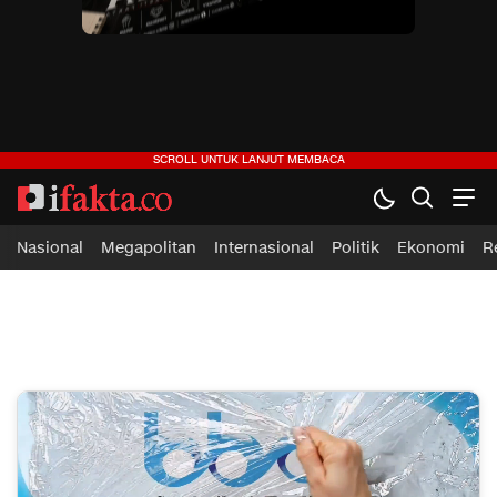
ifakta.co
#pastibenar
Nasional
Megapolitan
Internasional
Politik
Ekonomi
R