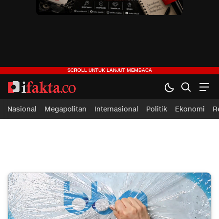
ifakta.co
#pastibenar
Nasional
Megapolitan
Internasional
Politik
Ekonomi
R