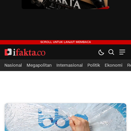
ifakta.co
#pastibenar
Nasional
Megapolitan
Internasional
Politik
Ekonomi
R