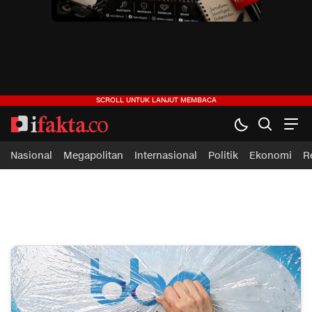
ifakta.co
#pastibenar
Nasional
Megapolitan
Internasional
Politik
Ekonomi
R