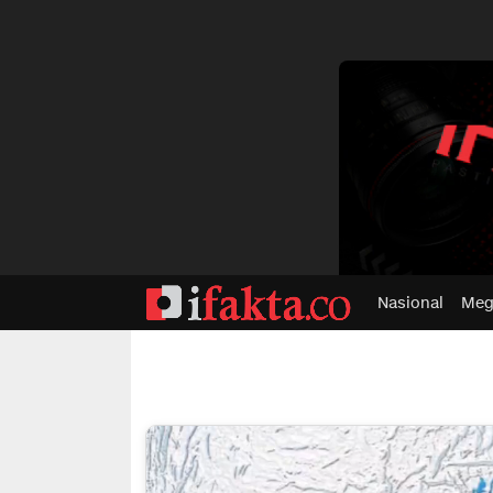
dvertisment
Nasional
Meg
ifakta.co
#pastibenar