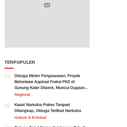
TERPOPULER
01
Diduga Minim Pengawasan, Proyek
Betonisasi Aspirasi Fraksi PKS di
Gunung Kaler Disorot, Muncul Dugaan
Pengurangan Volume
Regional
02
Kasat Narkoba Polres Tangsel
Ditangkap, Diduga Terlibat Narkoba
Hukum & Kriminal