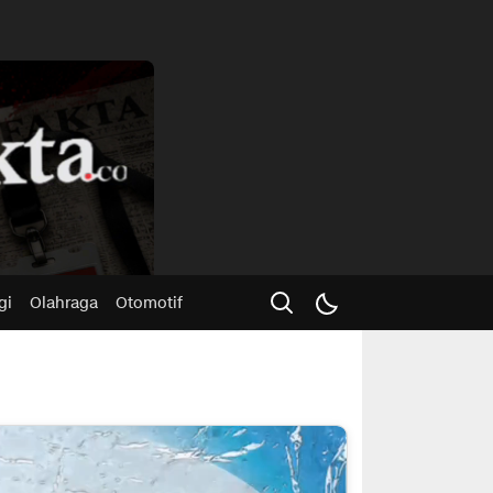
Advertisme
gi
Olahraga
Otomotif