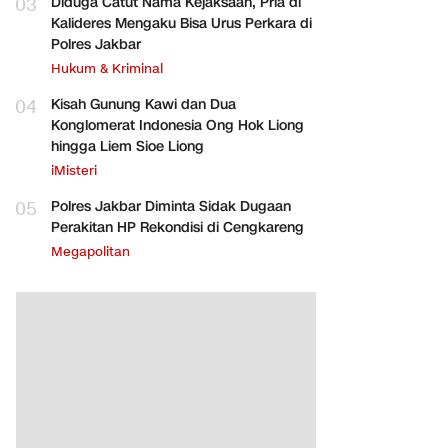
03
Diduga Catut Nama Kejaksaan, Pria di
Kalideres Mengaku Bisa Urus Perkara di
Polres Jakbar
Hukum & Kriminal
04
Kisah Gunung Kawi dan Dua
Konglomerat Indonesia Ong Hok Liong
hingga Liem Sioe Liong
iMisteri
05
Polres Jakbar Diminta Sidak Dugaan
Perakitan HP Rekondisi di Cengkareng
Megapolitan