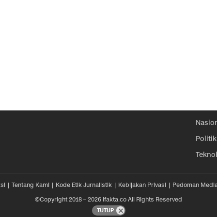
Nasio
Politik
Tekno
si
Tentang Kami
Kode Etik Jurnalistik
Kebijakan Privasi
Pedoman Media
©Copyright 2018 – 2026 ifakta.co All Rights Reserved
TUTUP