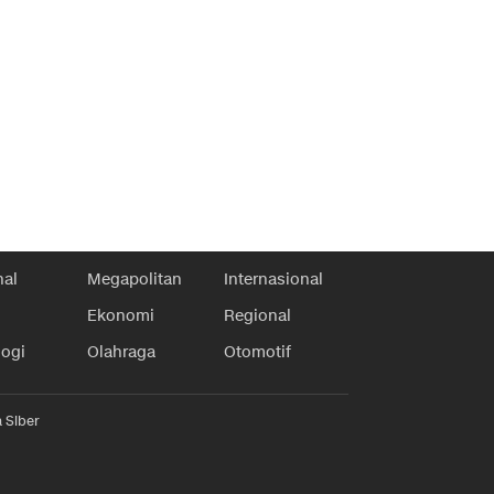
nal
Megapolitan
Internasional
Ekonomi
Regional
logi
Olahraga
Otomotif
 Siber