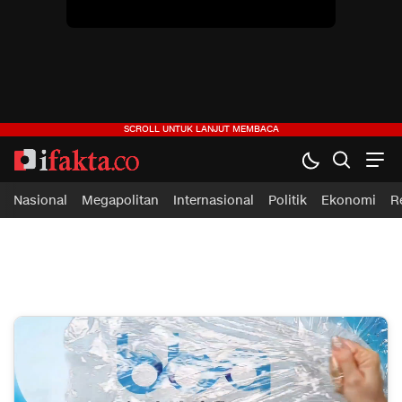
ifakta.co
#pastibenar
Nasional
Megapolitan
Internasional
Politik
Ekonomi
R