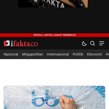
ifakta.co
#pastibenar
Nasional
Megapolitan
Internasional
Politik
Ekonomi
R