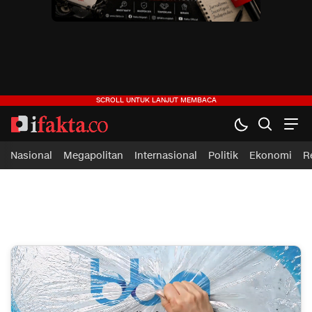
ifakta.co
#pastibenar
Nasional
Megapolitan
Internasional
Politik
Ekonomi
R