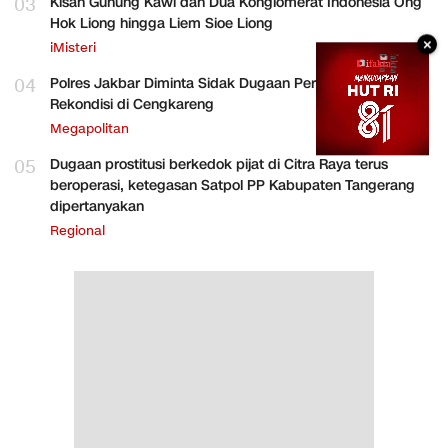
03
Kisah Gunung Kawi dan Dua Konglomerat Indonesia Ong
Hok Liong hingga Liem Sioe Liong
×
iMisteri
04
Polres Jakbar Diminta Sidak Dugaan Perakitan HP
Rekondisi di Cengkareng
Megapolitan
05
Dugaan prostitusi berkedok pijat di Citra Raya terus
beroperasi, ketegasan Satpol PP Kabupaten Tangerang
dipertanyakan
Regional