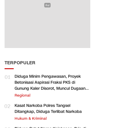
TERPOPULER
01
Diduga Minim Pengawasan, Proyek
Betonisasi Aspirasi Fraksi PKS di
Gunung Kaler Disorot, Muncul Dugaan
Pengurangan Volume
Regional
02
Kasat Narkoba Polres Tangsel
Ditangkap, Diduga Terlibat Narkoba
Hukum & Kriminal