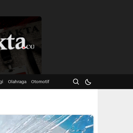
Advertisme
gi
Olahraga
Otomotif