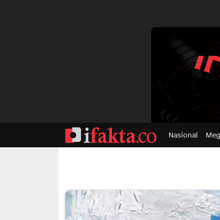
dvertisment
Nasional
Meg
ifakta.co
#pastibenar