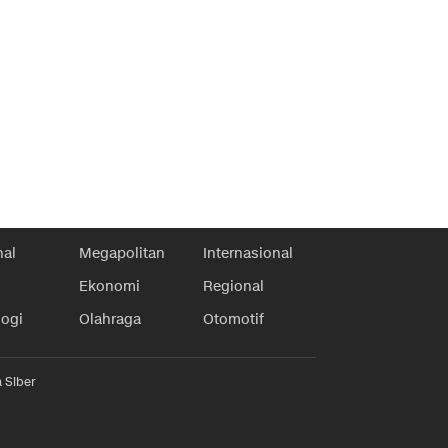
nal
Megapolitan
Internasional
Ekonomi
Regional
logi
Olahraga
Otomotif
 Siber