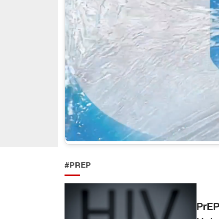
#PREP
PrEP