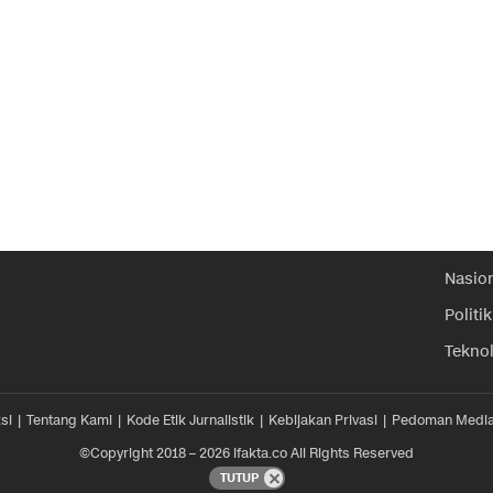
Nasio
Politik
Tekno
si
Tentang Kami
Kode Etik Jurnalistik
Kebijakan Privasi
Pedoman Media
©Copyright 2018 – 2026 ifakta.co All Rights Reserved
TUTUP