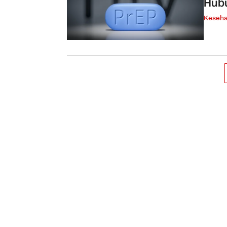
Hubu
Keseha