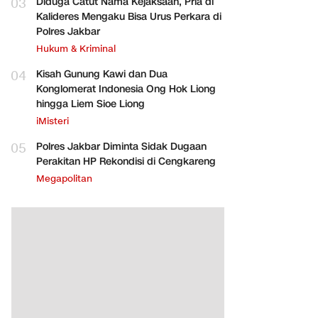
03
Diduga Catut Nama Kejaksaan, Pria di
Kalideres Mengaku Bisa Urus Perkara di
Polres Jakbar
Hukum & Kriminal
04
Kisah Gunung Kawi dan Dua
Konglomerat Indonesia Ong Hok Liong
hingga Liem Sioe Liong
iMisteri
05
Polres Jakbar Diminta Sidak Dugaan
Perakitan HP Rekondisi di Cengkareng
Megapolitan