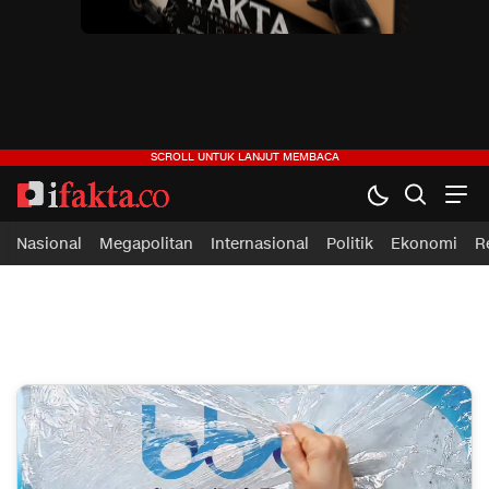
ifakta.co
#pastibenar
Nasional
Megapolitan
Internasional
Politik
Ekonomi
R