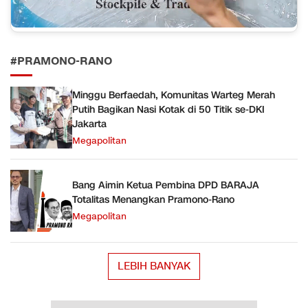
#PRAMONO-RANO
Minggu Berfaedah, Komunitas Warteg Merah
Putih Bagikan Nasi Kotak di 50 Titik se-DKI
Jakarta
Megapolitan
Bang Aimin Ketua Pembina DPD BARAJA
Totalitas Menangkan Pramono-Rano
Megapolitan
LEBIH BANYAK