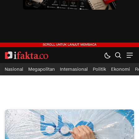
ifakta.co
#pastibenar
Nasional
Megapolitan
Internasional
Politik
Ekonomi
R