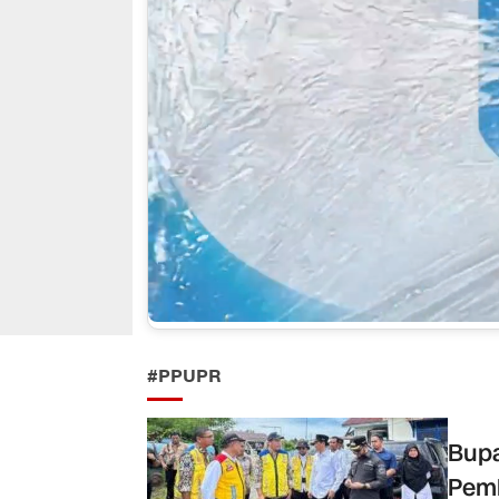
#PPUPR
Bupa
Pemb