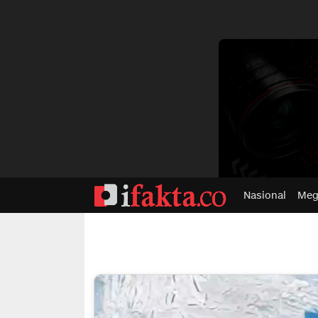
dvertisment
Nasional
Meg
ifakta.co
#pastibenar