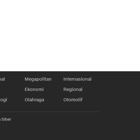
nal
Megapolitan
Internasional
Ekonomi
Regional
logi
Olahraga
Otomotif
 Siber