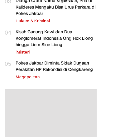
03
Diduga Catut Nama Kejaksaan, Pria di
Kalideres Mengaku Bisa Urus Perkara di
Polres Jakbar
Hukum & Kriminal
04
Kisah Gunung Kawi dan Dua
Konglomerat Indonesia Ong Hok Liong
hingga Liem Sioe Liong
iMisteri
05
Polres Jakbar Diminta Sidak Dugaan
Perakitan HP Rekondisi di Cengkareng
Megapolitan