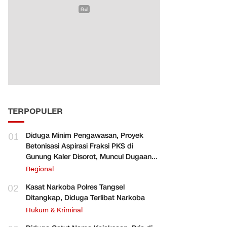
TERPOPULER
01
Diduga Minim Pengawasan, Proyek
Betonisasi Aspirasi Fraksi PKS di
Gunung Kaler Disorot, Muncul Dugaan
Pengurangan Volume
Regional
02
Kasat Narkoba Polres Tangsel
Ditangkap, Diduga Terlibat Narkoba
Hukum & Kriminal