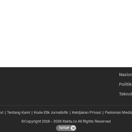
Nasio
Politik
Tekno
si
Tentang Kami
Kode Etik Jurnalistik
Kebijakan Privasi
Pedoman Media
©Copyright 2018 – 2026 ifakta.co All Rights Reserved
TUTUP