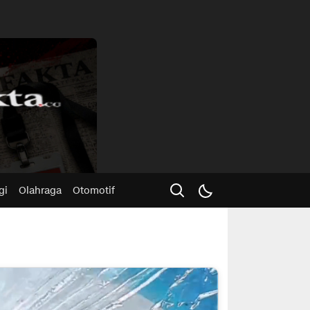
Advertisme
gi
Olahraga
Otomotif