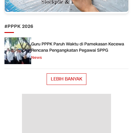
#PPPK 2026
Guru PPPK Paruh Waktu di Pamekasan Kecewa
Rencana Pengangkatan Pegawai SPPG
News
LEBIH BANYAK