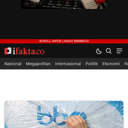
ifakta.co
#pastibenar
Nasional
Megapolitan
Internasional
Politik
Ekonomi
R