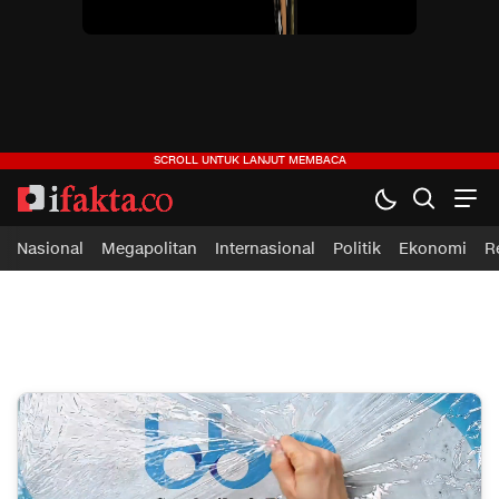
ifakta.co
#pastibenar
Nasional
Megapolitan
Internasional
Politik
Ekonomi
R