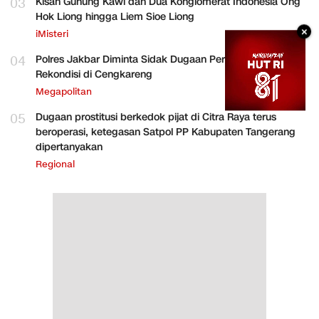
03
Kisah Gunung Kawi dan Dua Konglomerat Indonesia Ong
Hok Liong hingga Liem Sioe Liong
×
iMisteri
04
Polres Jakbar Diminta Sidak Dugaan Perakitan HP
Rekondisi di Cengkareng
Megapolitan
05
Dugaan prostitusi berkedok pijat di Citra Raya terus
beroperasi, ketegasan Satpol PP Kabupaten Tangerang
dipertanyakan
Regional