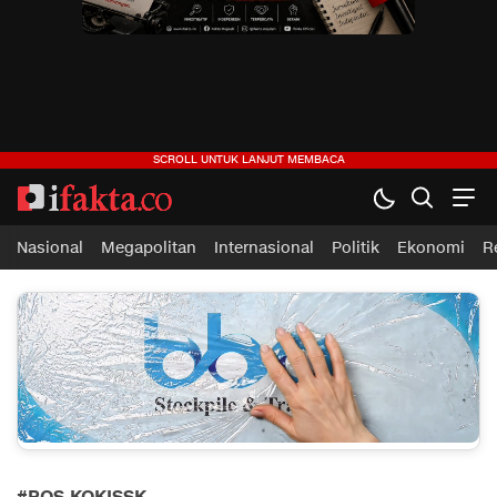
ifakta.co
#pastibenar
Nasional
Megapolitan
Internasional
Politik
Ekonomi
R