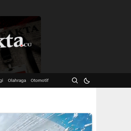
Advertisme
gi
Olahraga
Otomotif