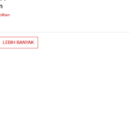
m
litan
LEBIH BANYAK