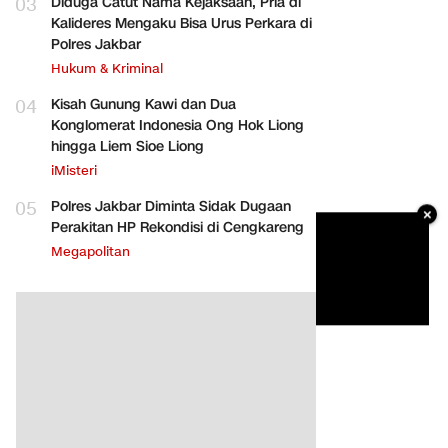
03
Diduga Catut Nama Kejaksaan, Pria di
Kalideres Mengaku Bisa Urus Perkara di
Polres Jakbar
Hukum & Kriminal
04
Kisah Gunung Kawi dan Dua
Konglomerat Indonesia Ong Hok Liong
hingga Liem Sioe Liong
iMisteri
05
Polres Jakbar Diminta Sidak Dugaan
×
Perakitan HP Rekondisi di Cengkareng
Megapolitan