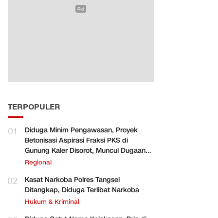
TERPOPULER
01
Diduga Minim Pengawasan, Proyek
Betonisasi Aspirasi Fraksi PKS di
Gunung Kaler Disorot, Muncul Dugaan
Pengurangan Volume
Regional
02
Kasat Narkoba Polres Tangsel
Ditangkap, Diduga Terlibat Narkoba
Hukum & Kriminal