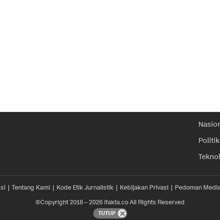
Nasio
Politik
Tekno
si
Tentang Kami
Kode Etik Jurnalistik
Kebijakan Privasi
Pedoman Media
©Copyright 2018 – 2026 ifakta.co All Rights Reserved
TUTUP