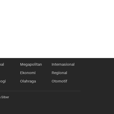
nal
Megapolitan
Internasional
Ekonomi
Regional
logi
Olahraga
Otomotif
 Siber