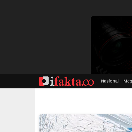
dvertisment
Nasional
Meg
ifakta.co
#pastibenar