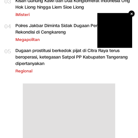
03
Kisah Gunung Kawi dan Dua Konglomerat Indonesia Ong
Hok Liong hingga Liem Sioe Liong
×
iMisteri
04
Polres Jakbar Diminta Sidak Dugaan Perakitan HP
Rekondisi di Cengkareng
Megapolitan
05
Dugaan prostitusi berkedok pijat di Citra Raya terus
beroperasi, ketegasan Satpol PP Kabupaten Tangerang
dipertanyakan
Regional