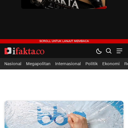
ifakta.co
#pastibenar
Nasional
Megapolitan
Internasional
Politik
Ekonomi
R