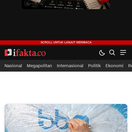
ifakta.co
#pastibenar
Nasional
Megapolitan
Internasional
Politik
Ekonomi
R