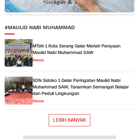
#MAULID NABI MUHAMMAD
MTsN 1 Kota Serang Gelar Meriah Perayaan
Maulid Nabi Muhammad SAW
News
SDN Sidoko 1 Gelar Peringatan Maulid Nabi
Muhammad SAW, Tanamkan Semangat Belajar
dan Peduli Lingkungan
News
LEBIH BANYAK