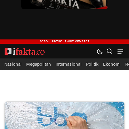
ifakta.co
#pastibenar
Nasional
Megapolitan
Internasional
Politik
Ekonomi
R