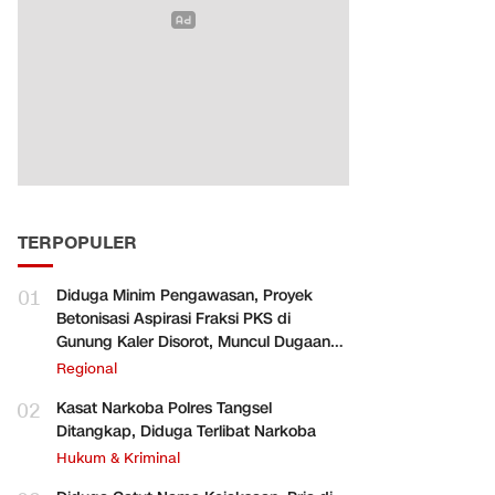
TERPOPULER
01
Diduga Minim Pengawasan, Proyek
Betonisasi Aspirasi Fraksi PKS di
Gunung Kaler Disorot, Muncul Dugaan
Pengurangan Volume
Regional
02
Kasat Narkoba Polres Tangsel
Ditangkap, Diduga Terlibat Narkoba
Hukum & Kriminal