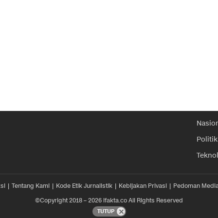
Nasio
Politik
Tekno
si
Tentang Kami
Kode Etik Jurnalistik
Kebijakan Privasi
Pedoman Media
©Copyright 2018 – 2026 ifakta.co All Rights Reserved
TUTUP