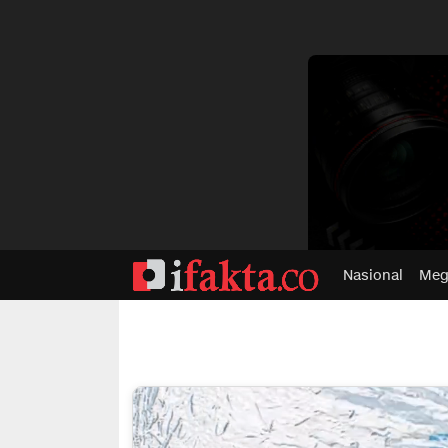
dvertisment
Nasional
Meg
ifakta.co
#pastibenar