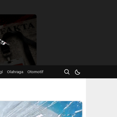
Advertisme
gi
Olahraga
Otomotif