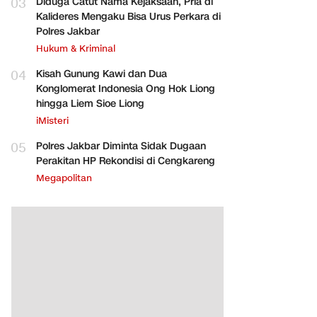
03
Diduga Catut Nama Kejaksaan, Pria di
Kalideres Mengaku Bisa Urus Perkara di
Polres Jakbar
Hukum & Kriminal
04
Kisah Gunung Kawi dan Dua
Konglomerat Indonesia Ong Hok Liong
hingga Liem Sioe Liong
iMisteri
05
Polres Jakbar Diminta Sidak Dugaan
Perakitan HP Rekondisi di Cengkareng
Megapolitan