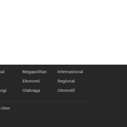
nal
Megapolitan
Internasional
Ekonomi
Regional
logi
Olahraga
Otomotif
 Siber