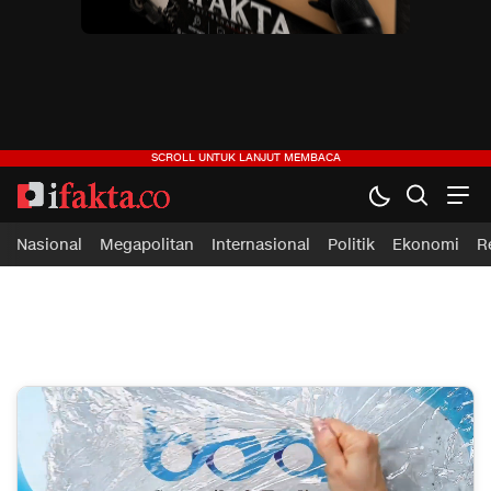
ifakta.co
#pastibenar
Nasional
Megapolitan
Internasional
Politik
Ekonomi
R