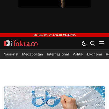
ifakta.co
#pastibenar
Nasional
Megapolitan
Internasional
Politik
Ekonomi
R