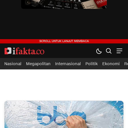
ifakta.co
#pastibenar
Nasional
Megapolitan
Internasional
Politik
Ekonomi
R