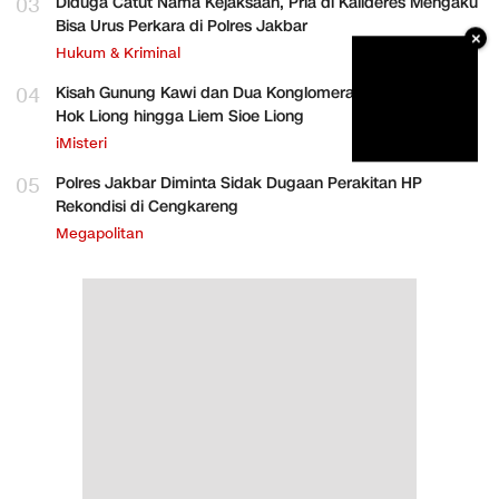
03
Diduga Catut Nama Kejaksaan, Pria di Kalideres Mengaku
Bisa Urus Perkara di Polres Jakbar
×
Hukum & Kriminal
04
Kisah Gunung Kawi dan Dua Konglomerat Indonesia Ong
Hok Liong hingga Liem Sioe Liong
iMisteri
05
Polres Jakbar Diminta Sidak Dugaan Perakitan HP
Rekondisi di Cengkareng
Megapolitan