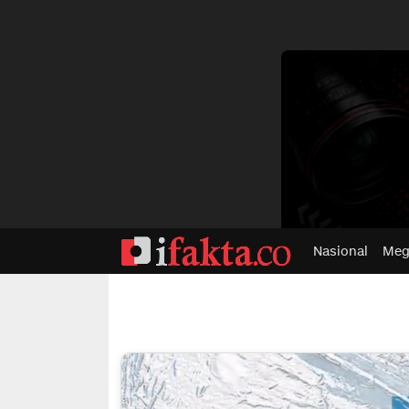
dvertisment
Nasional
Meg
ifakta.co
#pastibenar