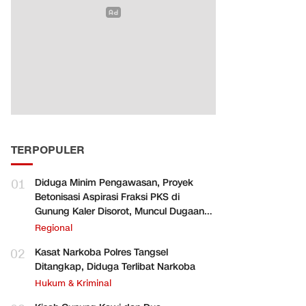
TERPOPULER
01
Diduga Minim Pengawasan, Proyek
Betonisasi Aspirasi Fraksi PKS di
Gunung Kaler Disorot, Muncul Dugaan
Pengurangan Volume
Regional
02
Kasat Narkoba Polres Tangsel
Ditangkap, Diduga Terlibat Narkoba
Hukum & Kriminal