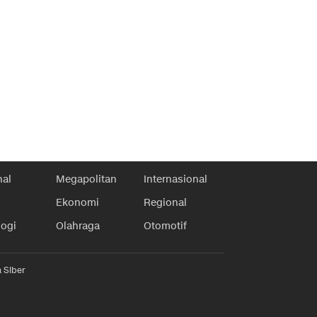
nal
Megapolitan
Internasional
Ekonomi
Regional
logi
Olahraga
Otomotif
 Siber