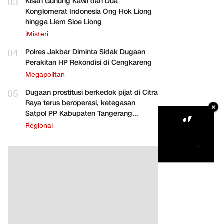
03
Kisah Gunung Kawi dan Dua
Konglomerat Indonesia Ong Hok Liong
hingga Liem Sioe Liong
iMisteri
04
Polres Jakbar Diminta Sidak Dugaan
Perakitan HP Rekondisi di Cengkareng
Megapolitan
05
Dugaan prostitusi berkedok pijat di Citra
Raya terus beroperasi, ketegasan
×
Satpol PP Kabupaten Tangerang
dipertanyakan
Regional