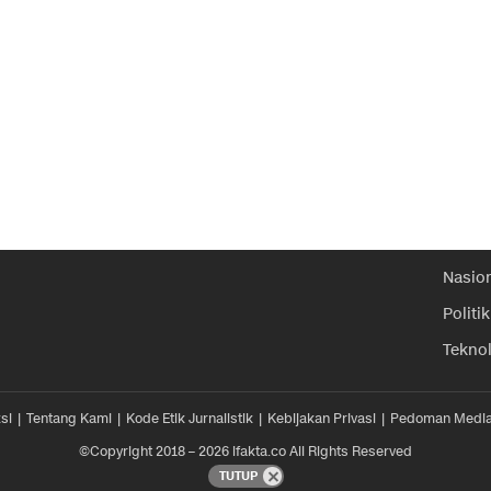
Nasio
Politik
Tekno
si
Tentang Kami
Kode Etik Jurnalistik
Kebijakan Privasi
Pedoman Media
©Copyright 2018 – 2026 ifakta.co All Rights Reserved
TUTUP