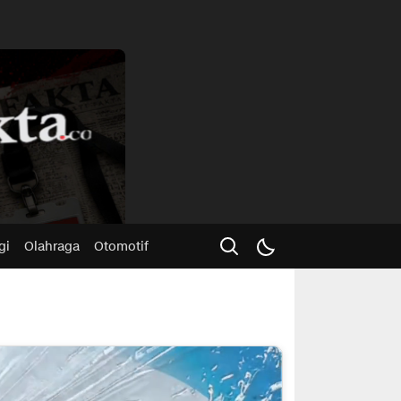
Advertisme
gi
Olahraga
Otomotif