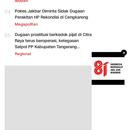
iMisteri
04
Polres Jakbar Diminta Sidak Dugaan
Perakitan HP Rekondisi di Cengkareng
Megapolitan
05
Dugaan prostitusi berkedok pijat di Citra
Raya terus beroperasi, ketegasan
Satpol PP Kabupaten Tangerang
×
dipertanyakan
Regional