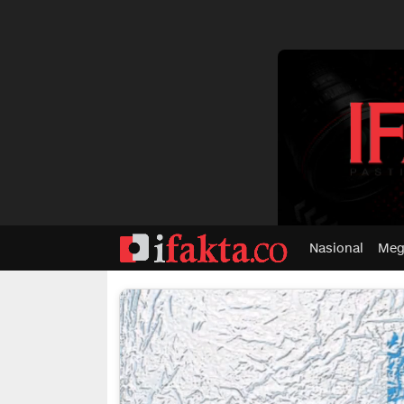
dvertisment
Nasional
Meg
ifakta.co
#pastibenar