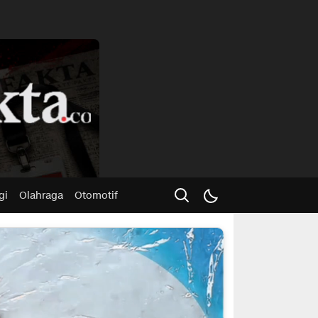
Advertisme
gi
Olahraga
Otomotif