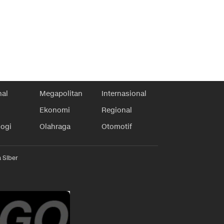
nal
Megapolitan
Internasional
Ekonomi
Regional
logi
Olahraga
Otomotif
 Siber