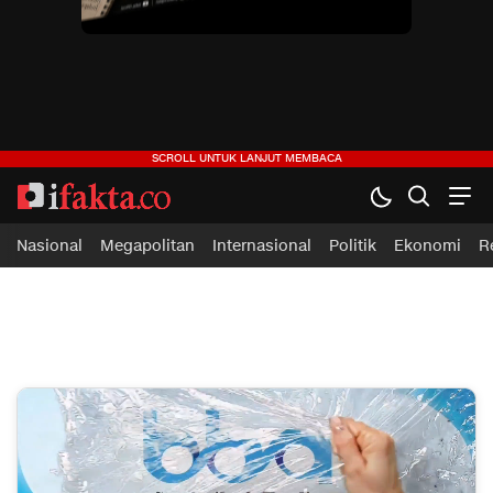
ifakta.co
#pastibenar
Nasional
Megapolitan
Internasional
Politik
Ekonomi
R