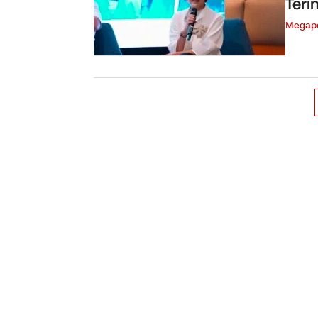
Teri
Megapo