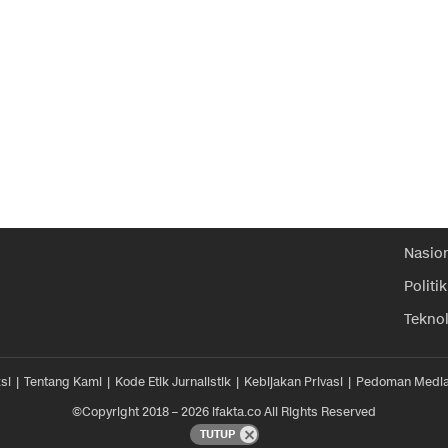
Nasio
Politik
Tekno
si
Tentang Kami
Kode Etik Jurnalistik
Kebijakan Privasi
Pedoman Media
©Copyright 2018 – 2026 ifakta.co All Rights Reserved
TUTUP