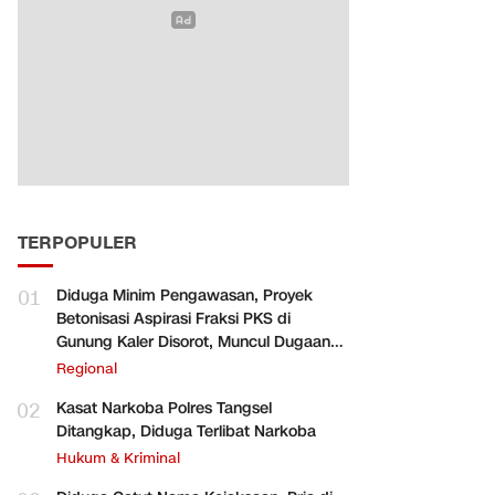
TERPOPULER
01
Diduga Minim Pengawasan, Proyek
Betonisasi Aspirasi Fraksi PKS di
Gunung Kaler Disorot, Muncul Dugaan
Pengurangan Volume
Regional
02
Kasat Narkoba Polres Tangsel
Ditangkap, Diduga Terlibat Narkoba
Hukum & Kriminal