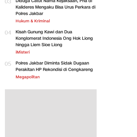
03
Diduga Catut Nama Kejaksaan, Pria di
Kalideres Mengaku Bisa Urus Perkara di
Polres Jakbar
Hukum & Kriminal
04
Kisah Gunung Kawi dan Dua
Konglomerat Indonesia Ong Hok Liong
hingga Liem Sioe Liong
iMisteri
05
Polres Jakbar Diminta Sidak Dugaan
Perakitan HP Rekondisi di Cengkareng
Megapolitan