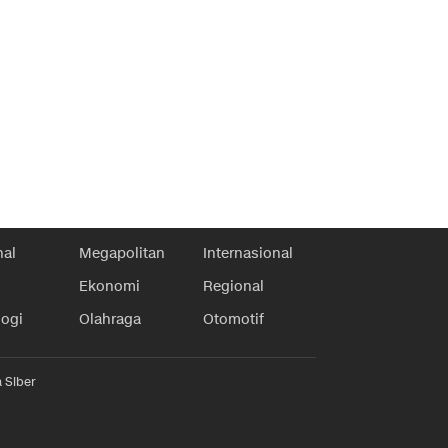
nal
Megapolitan
Internasional
Ekonomi
Regional
logi
Olahraga
Otomotif
 Siber