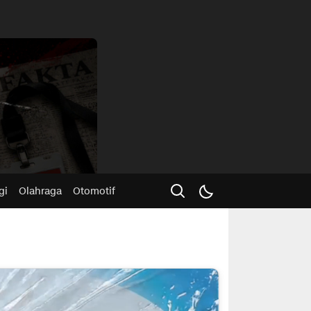
Advertisme
gi
Olahraga
Otomotif