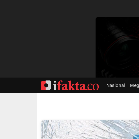
dvertisment
Nasional
Meg
ifakta.co
#pastibenar