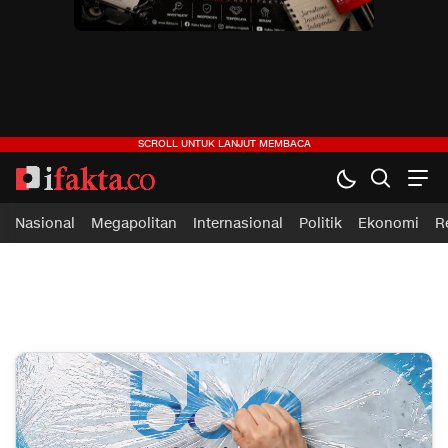
ifakta.co
#pastibenar
Nasional
Megapolitan
Internasional
Politik
Ekonomi
R