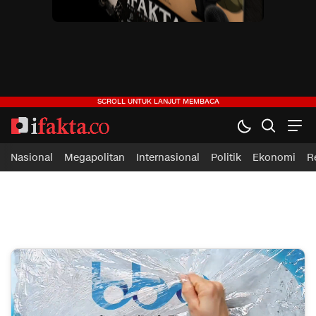
ifakta.co
#pastibenar
Nasional
Megapolitan
Internasional
Politik
Ekonomi
R