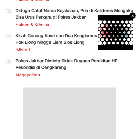
03
Diduga Catut Nama Kejaksaan, Pria di Kalideres Mengaku
×
Bisa Urus Perkara di Polres Jakbar
Hukum & Kriminal
04
Kisah Gunung Kawi dan Dua Konglomerat Indonesia Ong
Hok Liong hingga Liem Sioe Liong
iMisteri
05
Polres Jakbar Diminta Sidak Dugaan Perakitan HP
Rekondisi di Cengkareng
Megapolitan