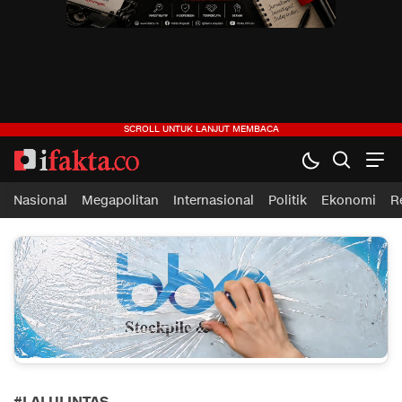
ifakta.co
#pastibenar
Nasional
Megapolitan
Internasional
Politik
Ekonomi
R