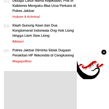
03
Diduga Catut Nama Kejaksaan, Pria di
Kalideres Mengaku Bisa Urus Perkara di
Polres Jakbar
Hukum & Kriminal
04
Kisah Gunung Kawi dan Dua
Konglomerat Indonesia Ong Hok Liong
hingga Liem Sioe Liong
iMisteri
05
Polres Jakbar Diminta Sidak Dugaan
×
Perakitan HP Rekondisi di Cengkareng
Megapolitan