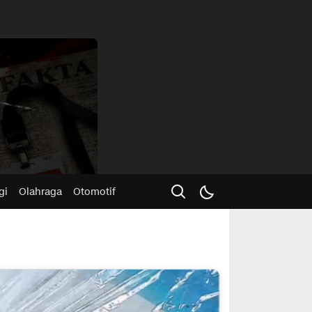
Advertisme
gi
Olahraga
Otomotif