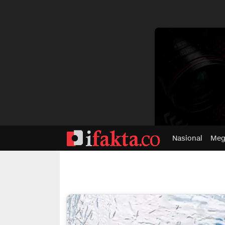
dvertisment
Nasional
Meg
ifakta.co
#pastibenar