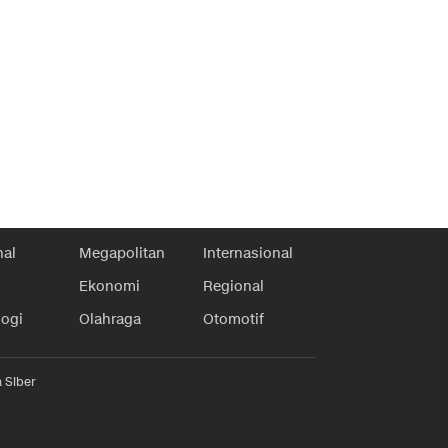
nal
Megapolitan
Internasional
Ekonomi
Regional
logi
Olahraga
Otomotif
 Siber