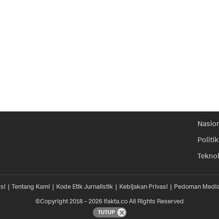
Nasio
Politik
Tekno
si
Tentang Kami
Kode Etik Jurnalistik
Kebijakan Privasi
Pedoman Media
©Copyright 2018 – 2026 ifakta.co All Rights Reserved
TUTUP