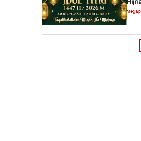
Hijr
Megapo