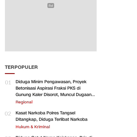
TERPOPULER
01
Diduga Minim Pengawasan, Proyek
Betonisasi Aspirasi Fraksi PKS di
Gunung Kaler Disorot, Muncul Dugaan
Pengurangan Volume
Regional
02
Kasat Narkoba Polres Tangsel
Ditangkap, Diduga Terlibat Narkoba
Hukum & Kriminal