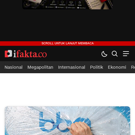
ifakta.co
#pastibenar
Nasional
Megapolitan
Internasional
Politik
Ekonomi
R