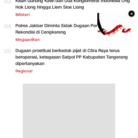
03
Kisah Gunung Kawi dan Dua Konglomerat Indonesia Ong
Hok Liong hingga Liem Sioe Liong
×
iMisteri
04
Polres Jakbar Diminta Sidak Dugaan Perakitan HP
Rekondisi di Cengkareng
Megapolitan
05
Dugaan prostitusi berkedok pijat di Citra Raya terus
beroperasi, ketegasan Satpol PP Kabupaten Tangerang
dipertanyakan
Regional