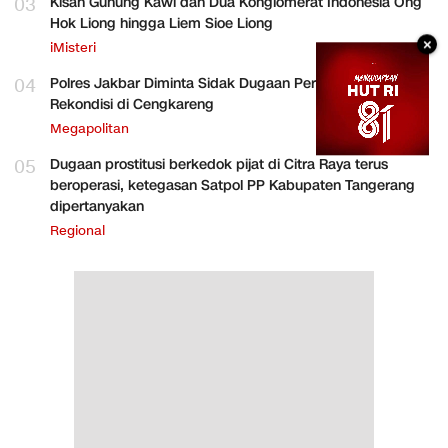
03
Kisah Gunung Kawi dan Dua Konglomerat Indonesia Ong
Hok Liong hingga Liem Sioe Liong
×
iMisteri
04
Polres Jakbar Diminta Sidak Dugaan Perakitan HP
Rekondisi di Cengkareng
Megapolitan
05
Dugaan prostitusi berkedok pijat di Citra Raya terus
beroperasi, ketegasan Satpol PP Kabupaten Tangerang
dipertanyakan
Regional