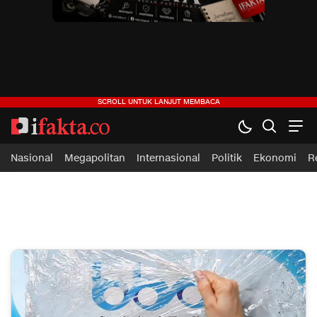
ifakta.co
#pastibenar
Nasional
Megapolitan
Internasional
Politik
Ekonomi
R