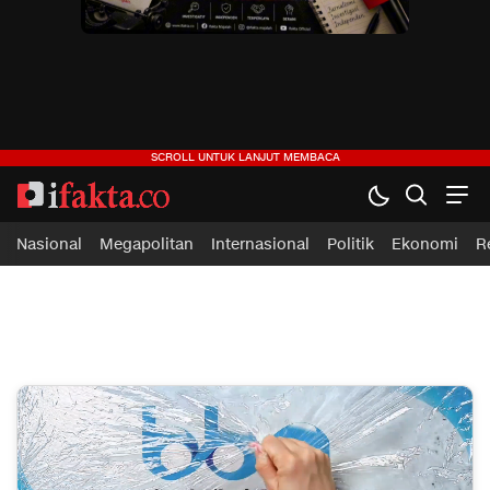
ifakta.co
#pastibenar
Nasional
Megapolitan
Internasional
Politik
Ekonomi
R