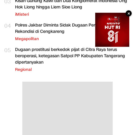
03
Kisah Gunung Kawi dan Dua Konglomerat Indonesia Ong
Hok Liong hingga Liem Sioe Liong
×
iMisteri
04
Polres Jakbar Diminta Sidak Dugaan Perakitan HP
Rekondisi di Cengkareng
Megapolitan
05
Dugaan prostitusi berkedok pijat di Citra Raya terus
beroperasi, ketegasan Satpol PP Kabupaten Tangerang
dipertanyakan
Regional