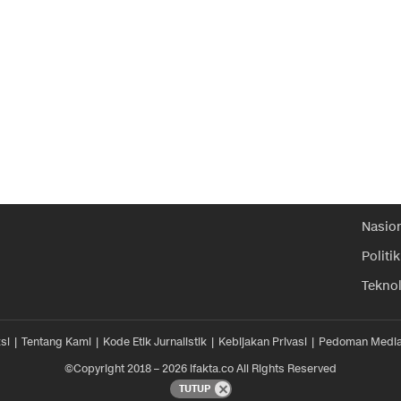
Nasio
Politik
Tekno
si
Tentang Kami
Kode Etik Jurnalistik
Kebijakan Privasi
Pedoman Media
©Copyright 2018 – 2026 ifakta.co All Rights Reserved
TUTUP