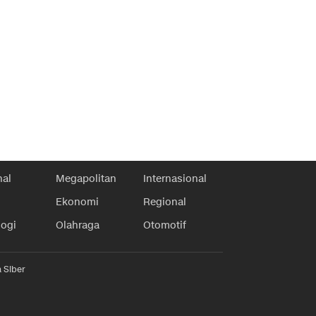
nal
Megapolitan
Internasional
Ekonomi
Regional
logi
Olahraga
Otomotif
 Siber