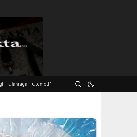
Advertisme
gi
Olahraga
Otomotif