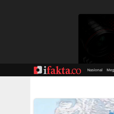
dvertisment
Nasional
Meg
ifakta.co
#pastibenar