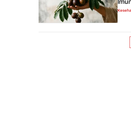
Imun
Keseha