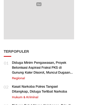
TERPOPULER
01
Diduga Minim Pengawasan, Proyek
Betonisasi Aspirasi Fraksi PKS di
Gunung Kaler Disorot, Muncul Dugaan
Pengurangan Volume
Regional
02
Kasat Narkoba Polres Tangsel
Ditangkap, Diduga Terlibat Narkoba
Hukum & Kriminal