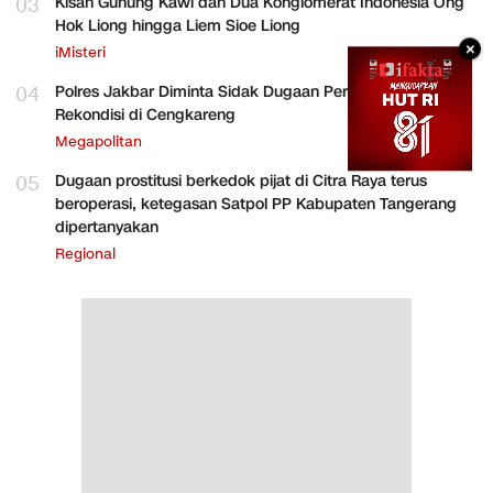
03
Kisah Gunung Kawi dan Dua Konglomerat Indonesia Ong
Hok Liong hingga Liem Sioe Liong
×
iMisteri
04
Polres Jakbar Diminta Sidak Dugaan Perakitan HP
Rekondisi di Cengkareng
Megapolitan
05
Dugaan prostitusi berkedok pijat di Citra Raya terus
beroperasi, ketegasan Satpol PP Kabupaten Tangerang
dipertanyakan
Regional