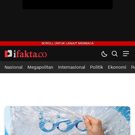
ifakta.co
#pastibenar
Nasional
Megapolitan
Internasional
Politik
Ekonomi
R