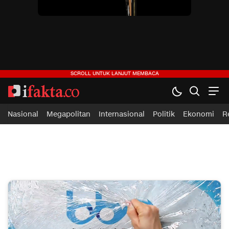
ifakta.co
#pastibenar
Nasional
Megapolitan
Internasional
Politik
Ekonomi
R