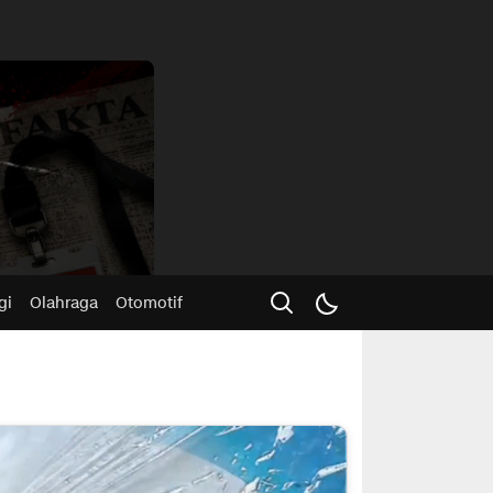
Advertisme
gi
Olahraga
Otomotif