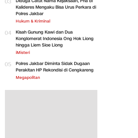
03
Diduga Catut Nama Kejaksaan, Pria di
Kalideres Mengaku Bisa Urus Perkara di
Polres Jakbar
Hukum & Kriminal
04
Kisah Gunung Kawi dan Dua
Konglomerat Indonesia Ong Hok Liong
hingga Liem Sioe Liong
iMisteri
05
Polres Jakbar Diminta Sidak Dugaan
Perakitan HP Rekondisi di Cengkareng
Megapolitan