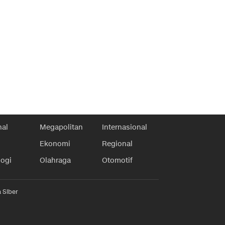
nal
Megapolitan
Internasional
Ekonomi
Regional
logi
Olahraga
Otomotif
 Siber