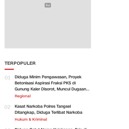
TERPOPULER
01
Diduga Minim Pengawasan, Proyek
Betonisasi Aspirasi Fraksi PKS di
Gunung Kaler Disorot, Muncul Dugaan
Pengurangan Volume
Regional
02
Kasat Narkoba Polres Tangsel
Ditangkap, Diduga Terlibat Narkoba
Hukum & Kriminal