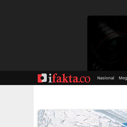
dvertisment
Nasional
Meg
ifakta.co
#pastibenar