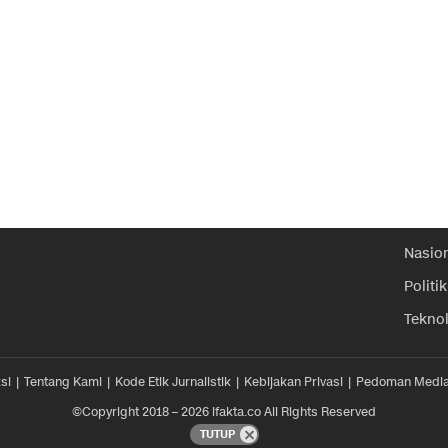
Nasio
Politik
Tekno
si
Tentang Kami
Kode Etik Jurnalistik
Kebijakan Privasi
Pedoman Media
©Copyright 2018 – 2026 ifakta.co All Rights Reserved
TUTUP