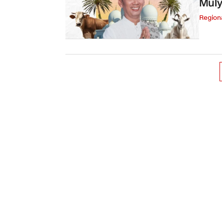
Muly
Region