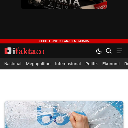
ifakta.co
#pastibenar
Nasional
Megapolitan
Internasional
Politik
Ekonomi
R