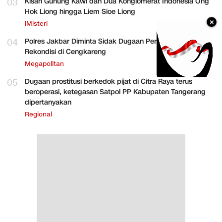
03
Kisah Gunung Kawi dan Dua Konglomerat Indonesia Ong
Hok Liong hingga Liem Sioe Liong
×
iMisteri
04
Polres Jakbar Diminta Sidak Dugaan Perakitan HP
Rekondisi di Cengkareng
Megapolitan
05
Dugaan prostitusi berkedok pijat di Citra Raya terus
beroperasi, ketegasan Satpol PP Kabupaten Tangerang
dipertanyakan
Regional