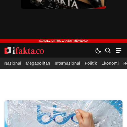
ifakta.co
#pastibenar
Nasional
Megapolitan
Internasional
Politik
Ekonomi
R