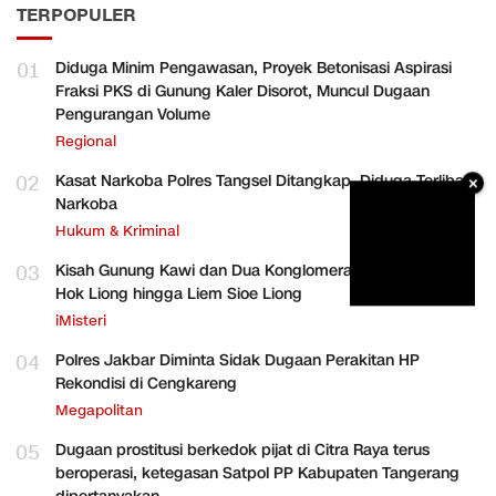
TERPOPULER
01
Diduga Minim Pengawasan, Proyek Betonisasi Aspirasi
Fraksi PKS di Gunung Kaler Disorot, Muncul Dugaan
Pengurangan Volume
Regional
02
Kasat Narkoba Polres Tangsel Ditangkap, Diduga Terlibat
×
Narkoba
Hukum & Kriminal
03
Kisah Gunung Kawi dan Dua Konglomerat Indonesia Ong
Hok Liong hingga Liem Sioe Liong
iMisteri
04
Polres Jakbar Diminta Sidak Dugaan Perakitan HP
Rekondisi di Cengkareng
Megapolitan
05
Dugaan prostitusi berkedok pijat di Citra Raya terus
beroperasi, ketegasan Satpol PP Kabupaten Tangerang