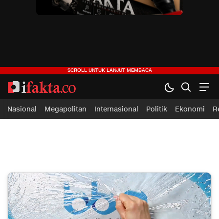
ifakta.co
#pastibenar
Nasional
Megapolitan
Internasional
Politik
Ekonomi
R