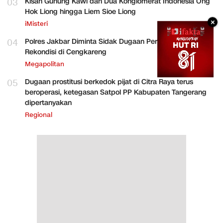
03
Kisah Gunung Kawi dan Dua Konglomerat Indonesia Ong
Hok Liong hingga Liem Sioe Liong
×
iMisteri
04
Polres Jakbar Diminta Sidak Dugaan Perakitan HP
Rekondisi di Cengkareng
Megapolitan
05
Dugaan prostitusi berkedok pijat di Citra Raya terus
beroperasi, ketegasan Satpol PP Kabupaten Tangerang
dipertanyakan
Regional