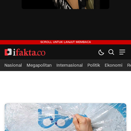
ifakta.co
#pastibenar
Nasional
Megapolitan
Internasional
Politik
Ekonomi
R