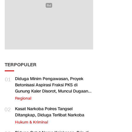
TERPOPULER
01
Diduga Minim Pengawasan, Proyek
Betonisasi Aspirasi Fraksi PKS di
Gunung Kaler Disorot, Muncul Dugaan
Pengurangan Volume
Regional
02
Kasat Narkoba Polres Tangsel
Ditangkap, Diduga Terlibat Narkoba
Hukum & Kriminal