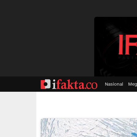
dvertisment
Nasional
Meg
ifakta.co
#pastibenar