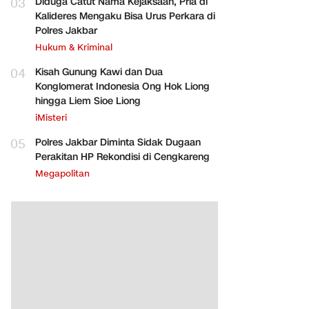
03
Diduga Catut Nama Kejaksaan, Pria di
Kalideres Mengaku Bisa Urus Perkara di
Polres Jakbar
Hukum & Kriminal
04
Kisah Gunung Kawi dan Dua
Konglomerat Indonesia Ong Hok Liong
hingga Liem Sioe Liong
iMisteri
05
Polres Jakbar Diminta Sidak Dugaan
Perakitan HP Rekondisi di Cengkareng
Megapolitan