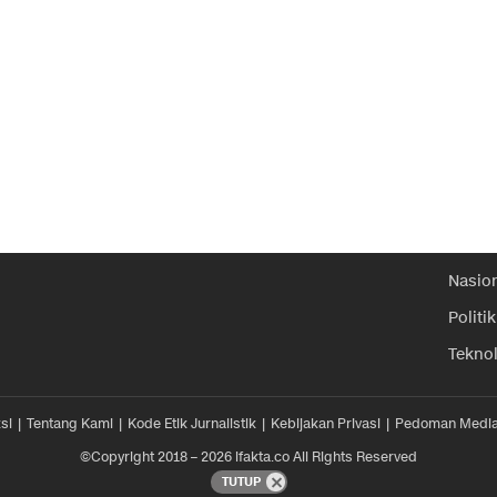
Nasio
Politik
Tekno
si
Tentang Kami
Kode Etik Jurnalistik
Kebijakan Privasi
Pedoman Media
©Copyright 2018 – 2026 ifakta.co All Rights Reserved
TUTUP