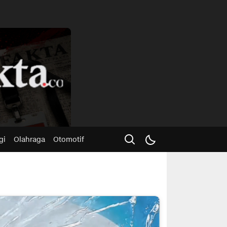
Advertisme
gi
Olahraga
Otomotif