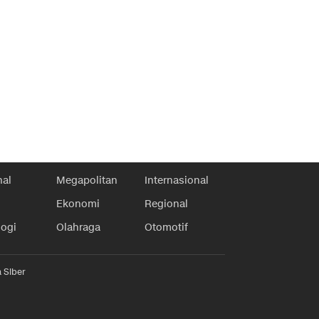
nal
Megapolitan
Internasional
Ekonomi
Regional
logi
Olahraga
Otomotif
 Siber