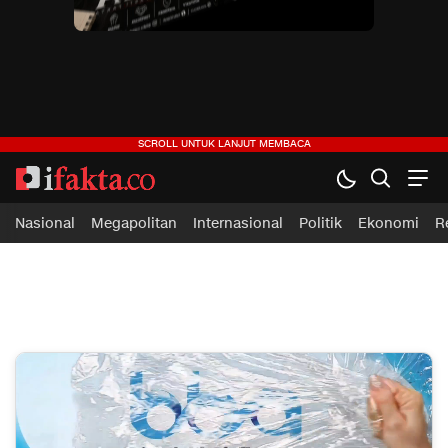
ifakta.co
#pastibenar
Nasional
Megapolitan
Internasional
Politik
Ekonomi
R