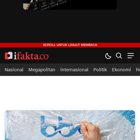
ifakta.co
#pastibenar
Nasional
Megapolitan
Internasional
Politik
Ekonomi
R