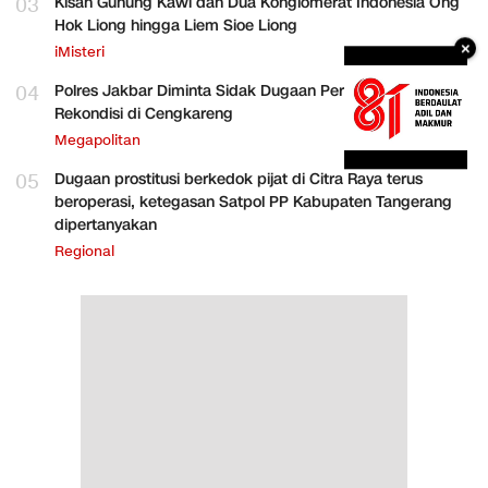
03
Kisah Gunung Kawi dan Dua Konglomerat Indonesia Ong
Hok Liong hingga Liem Sioe Liong
×
iMisteri
04
Polres Jakbar Diminta Sidak Dugaan Perakitan HP
Rekondisi di Cengkareng
Megapolitan
05
Dugaan prostitusi berkedok pijat di Citra Raya terus
beroperasi, ketegasan Satpol PP Kabupaten Tangerang
dipertanyakan
Regional