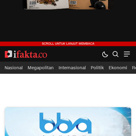
ifakta.co
#pastibenar
Nasional
Megapolitan
Internasional
Politik
Ekonomi
R